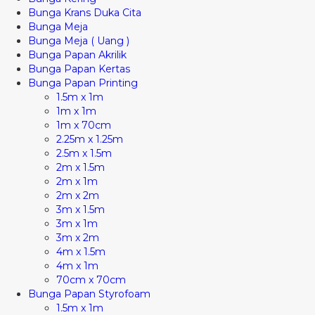
Bunga Krans Duka Cita
Bunga Meja
Bunga Meja ( Uang )
Bunga Papan Akrilik
Bunga Papan Kertas
Bunga Papan Printing
1.5m x 1m
1m x 1m
1m x 70cm
2.25m x 1.25m
2.5m x 1.5m
2m x 1.5m
2m x 1m
2m x 2m
3m x 1.5m
3m x 1m
3m x 2m
4m x 1.5m
4m x 1m
70cm x 70cm
Bunga Papan Styrofoam
1.5m x 1m