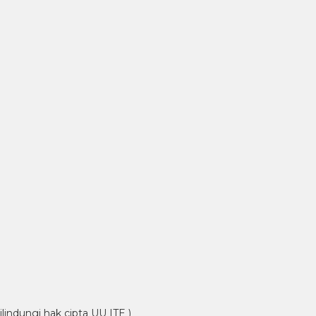
lindungi hak cipta UU ITE )