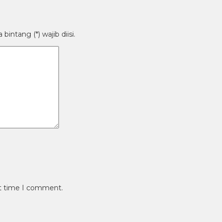
intang (*) wajib diisi.
xt time I comment.