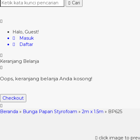
Cari
Halo, Guest!
Masuk
Daftar
Keranjang Belanja
Oops, keranjang belanja Anda kosong!
Checkout
Beranda
»
Bunga Papan Styrofoam
»
2m x 1.5m
»
BP625
click image to pre