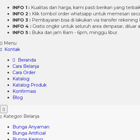
INFO 1 :
Kualitas dan harga, kami pasti berikan yang terba
INFO 2 :
Klik tombol order whatsapp untuk memesan seca
INFO 3 :
Pembayaran bisa di lakukan via transfer rekening
INFO 4 :
Gratis ongkir untuk seluruh area denpasar, diluar
INFO 5 :
Buka dari jam 8am - 6pm, minggu libur.
Menu
Kontak
Beranda
Cara Belanja
Cara Order
Katalog
Katalog Produk
Konfirmasi
Blog
Kategori Belanja
Bunga Anyaman
Bunga Artificial
Bunga Kering