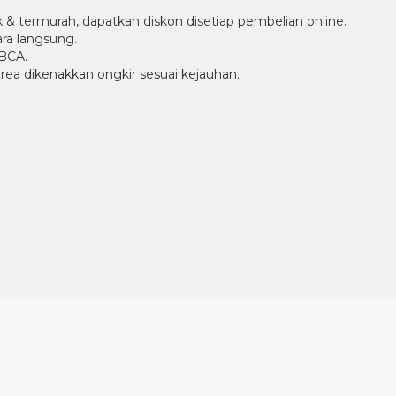
ik & termurah, dapatkan diskon disetiap pembelian online.
ra langsung.
 BCA.
 area dikenakkan ongkir sesuai kejauhan.