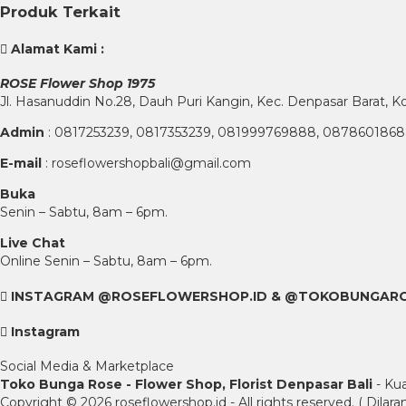
Produk Terkait
Alamat Kami :
ROSE Flower Shop 1975
Jl. Hasanuddin No.28, Dauh Puri Kangin, Kec. Denpasar Barat, K
Admin
: 0817253239, 0817353239, 081999769888, 087860186
E-mail
: roseflowershopbali@gmail.com
Buka
Senin – Sabtu, 8am – 6pm.
Live Chat
Online Senin – Sabtu, 8am – 6pm.
INSTAGRAM @ROSEFLOWERSHOP.ID & @TOKOBUNGAR
Instagram
Social Media & Marketplace
Toko Bunga Rose - Flower Shop, Florist Denpasar Bali
- Kua
Copyright © 2026 roseflowershop.id - All rights reserved. ( Dila