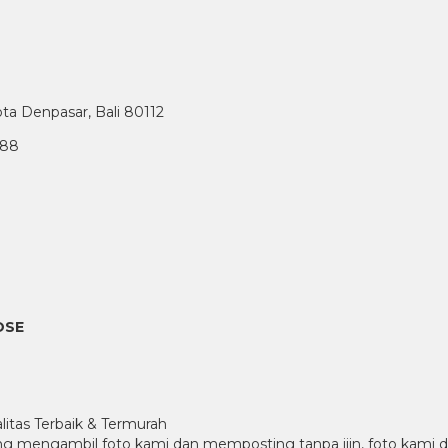
ota Denpasar, Bali 80112
888
OSE
litas Terbaik & Termurah
rang mengambil foto kami dan memposting tanpa ijin, foto kami di