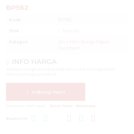
BP562
Kode
BP562
Stok
Tersedia
Kategori
2m x 1.5m
,
Bunga Papan
Styrofoam
INFO HARGA
Silahkan menghubungi kontak kami untuk mendapatkan
informasi harga produk ini.
Hubungi Kami
Pemesanan lebih cepat!
Quick Order - Whatsapp -
Bagikan ke