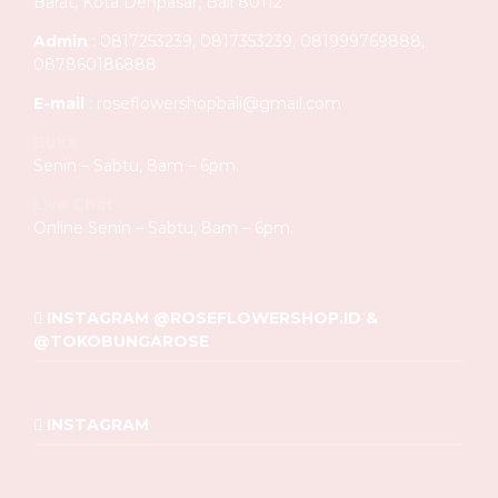
Barat, Kota Denpasar, Bali 80112
Admin
: 0817253239, 0817353239, 081999769888,
087860186888
E-mail
: roseflowershopbali@gmail.com
Buka
Senin – Sabtu, 8am – 6pm.
Live Chat
Online Senin – Sabtu, 8am – 6pm.
INSTAGRAM @ROSEFLOWERSHOP.ID &
@TOKOBUNGAROSE
INSTAGRAM