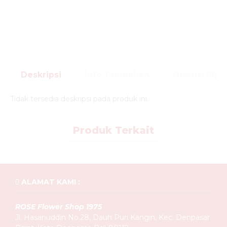
Deskripsi
Info Tambahan
Diskusi (0)
Tidak tersedia deskripsi pada produk ini.
Produk Terkait
ALAMAT KAMI :
ROSE Flower Shop 1975
Jl. Hasanuddin No.28, Dauh Puri Kangin, Kec. Denpasar