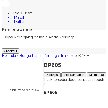
Halo, Guest!
Masuk
Daftar
Keranjang Belanja
Oops, keranjang belanja Anda kosong!
Checkout
Beranda
»
Bunga Papan Printing
»
1m x 1m
»
BP605
BP605
Deskripsi
Info Tambahan
Diskusi (0)
Tidak tersedia deskripsi pada produk
ini.
click image to preview
BP605