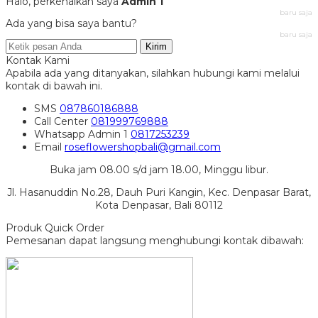
Halo, perkenalkan saya
Admin 1
baru saja
Ada yang bisa saya bantu?
baru saja
Kirim
Kontak Kami
Apabila ada yang ditanyakan, silahkan hubungi kami melalui
kontak di bawah ini.
SMS
087860186888
Call Center
081999769888
Whatsapp
Admin 1
0817253239
Email
roseflowershopbali@gmail.com
Buka jam 08.00 s/d jam 18.00, Minggu libur.
Jl. Hasanuddin No.28, Dauh Puri Kangin, Kec. Denpasar Barat,
Kota Denpasar, Bali 80112
Produk Quick Order
Pemesanan dapat langsung menghubungi kontak dibawah: