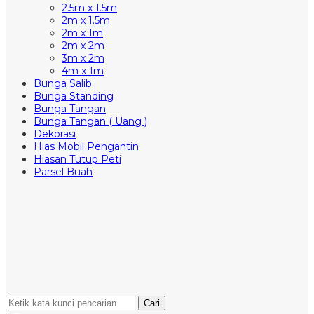
2.5m x 1.5m
2m x 1.5m
2m x 1m
2m x 2m
3m x 2m
4m x 1m
Bunga Salib
Bunga Standing
Bunga Tangan
Bunga Tangan ( Uang )
Dekorasi
Hias Mobil Pengantin
Hiasan Tutup Peti
Parsel Buah
Cari