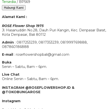
Tersedia
/ BP569
Hubungi Kami
Alamat Kami :
ROSE Flower Shop 1975
Jl. Hasanuddin No.28, Dauh Puri Kangin, Kec. Denpasar Barat,
Kota Denpasar, Bali 80112
Admin
: 0817253239, 0817353239, 081999769888,
087860186888
E-mail
: roseflowershopbali@gmail.com
Buka
Senin – Sabtu, 8am – 6pm.
Live Chat
Online Senin – Sabtu, 8am – 6pm.
INSTAGRAM @ROSEFLOWERSHOP.ID &
@TOKOBUNGAROSE
Instagram