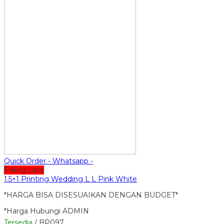
Quick Order - Whatsapp -
Paling Laris
1.5×1 Printing Wedding L L Pink White
*HARGA BISA DISESUAIKAN DENGAN BUDGET*
*Harga Hubungi ADMIN
Tersedia
/ BP097