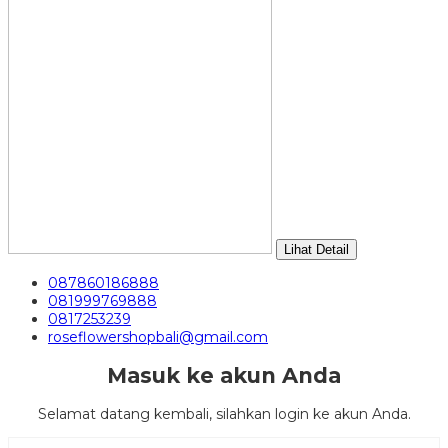
Lihat Detail
087860186888
081999769888
0817253239
roseflowershopbali@gmail.com
Masuk ke akun Anda
Selamat datang kembali, silahkan login ke akun Anda.