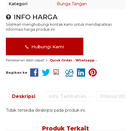
Kategori
Bunga Tangan
INFO HARGA
Silahkan menghubungi kontak kami untuk mendapatkan
informasi harga produk ini.
Hubungi Kami
Pemesanan lebih cepat!
Quick Order - Whatsapp -
Bagikan ke
Deskripsi
Info Tambahan
Diskusi (0)
Tidak tersedia deskripsi pada produk ini.
Produk Terkait
Quick Order -
Quick Order -
Quick Order -