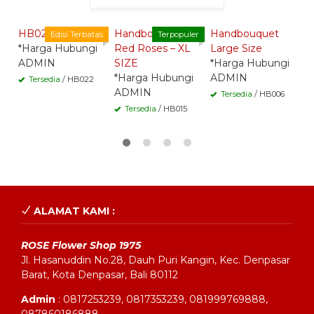
Whatsapp -
Whatsapp -
Whatsapp -
HB022
Handbouquet
Handbouquet
H
Edisi Terbatas
Terpopuler
*Harga Hubungi
Red Roses – XL
Large Size
*
ADMIN
SIZE
*Harga Hubungi
A
*Harga Hubungi
ADMIN
Tersedia
/ HB022
ADMIN
Tersedia
/ HB006
Tersedia
/ HB015
ALAMAT KAMI :
ROSE Flower Shop 1975
Jl. Hasanuddin No.28, Dauh Puri Kangin, Kec. Denpasar
Barat, Kota Denpasar, Bali 80112
Admin
: 0817253239, 0817353239, 081999769888,