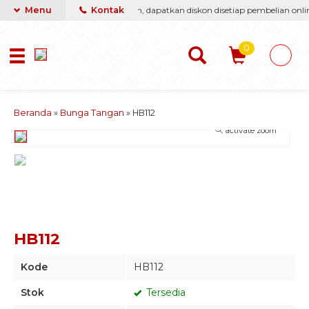
i berikan yang terbaik & termurah, dapatkan diskon disetiap pembelian online
Menu
Kontak
0
Beranda
»
Bunga Tangan
»
HB112
activate zoom
HB112
Kode
HB112
Stok
Tersedia