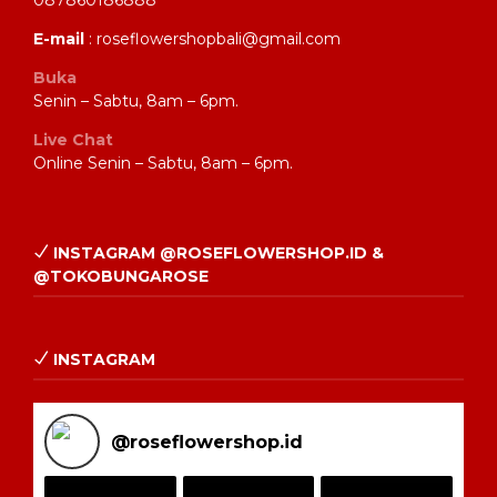
087860186888
E-mail
: roseflowershopbali@gmail.com
Buka
Senin – Sabtu, 8am – 6pm.
Live Chat
Online Senin – Sabtu, 8am – 6pm.
INSTAGRAM @ROSEFLOWERSHOP.ID &
@TOKOBUNGAROSE
INSTAGRAM
@
roseflowershop.id