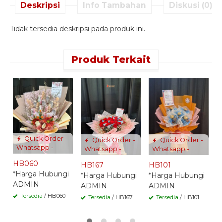
Deskripsi
Info Tambahan
Diskusi (0)
Tidak tersedia deskripsi pada produk ini.
Produk Terkait
H
*
A
Quick Order -
Quick Order -
Quick Order -
Whatsapp -
Whatsapp -
Whatsapp -
HB060
HB167
HB101
*Harga Hubungi
*Harga Hubungi
*Harga Hubungi
ADMIN
ADMIN
ADMIN
Tersedia
/ HB060
Tersedia
/ HB167
Tersedia
/ HB101