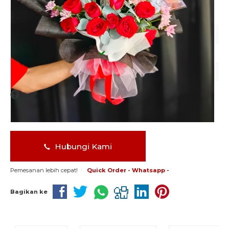
HB137
Kode
HB137
Stok
Tersedia
Kategori
Bunga Tangan ( Uang )
INFO HARGA
Silahkan menghubungi kontak kami untuk mendapatkan
informasi harga produk ini.
Hubungi Kami
Pemesanan lebih cepat!
Quick Order - Whatsapp -
Bagikan ke