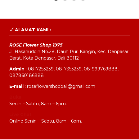
ALAMAT KAMI :
ROSE Flower Shop 1975
Jl. Hasanuddin No.28, Dauh Puri Kangin, Kec. Denpasar
Barat, Kota Denpasar, Bali 80112
Admin
: 0817253239, 0817353239, 081999769888,
087860186888
E-mail
: roseflowershopbali@gmail.com
Buka
Senin – Sabtu, 8am – 6pm.
Live Chat
Online Senin – Sabtu, 8am – 6pm.