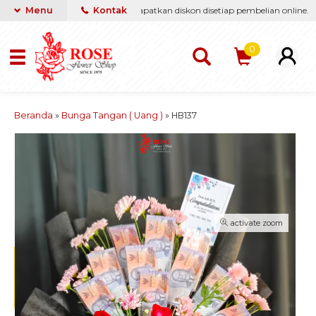
ikan yang terbaik & termurah, dapatkan diskon disetiap pembelian online.
Menu
Kontak
0
Beranda
»
Bunga Tangan ( Uang )
»
HB137
activate zoom