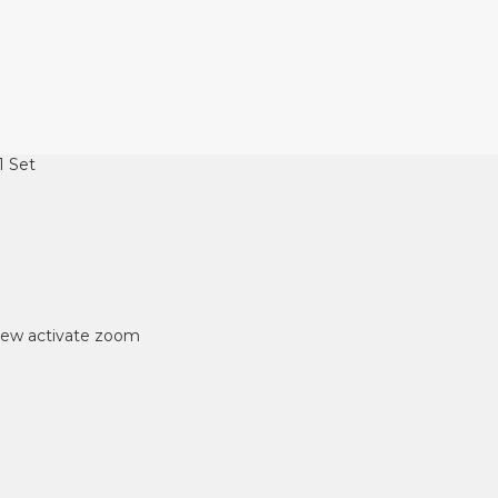
1 Set
iew
activate zoom