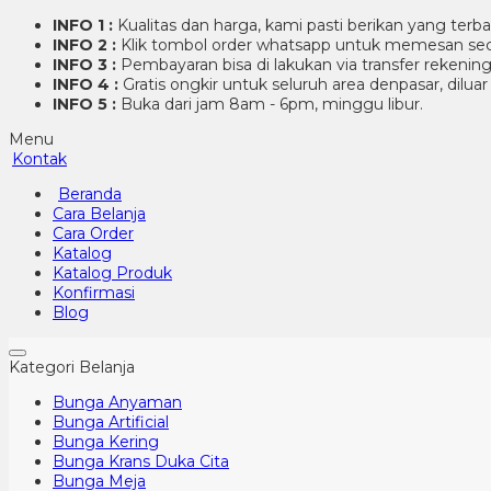
INFO 1 :
Kualitas dan harga, kami pasti berikan yang terb
INFO 2 :
Klik tombol order whatsapp untuk memesan sec
INFO 3 :
Pembayaran bisa di lakukan via transfer rekenin
INFO 4 :
Gratis ongkir untuk seluruh area denpasar, dilua
INFO 5 :
Buka dari jam 8am - 6pm, minggu libur.
Menu
Kontak
Beranda
Cara Belanja
Cara Order
Katalog
Katalog Produk
Konfirmasi
Blog
Kategori Belanja
Bunga Anyaman
Bunga Artificial
Bunga Kering
Bunga Krans Duka Cita
Bunga Meja