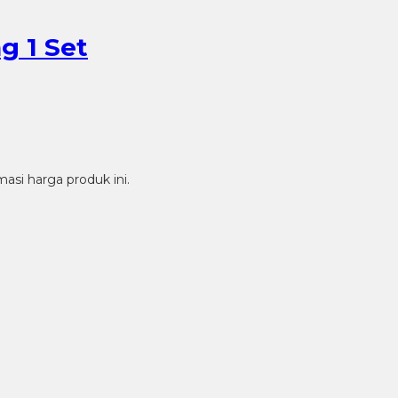
g 1 Set
si harga produk ini.