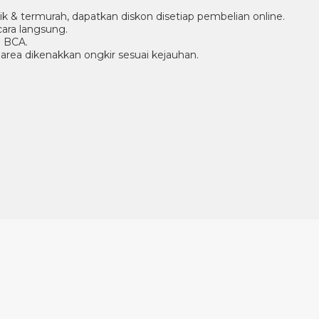
aik & termurah, dapatkan diskon disetiap pembelian online.
ara langsung.
g BCA.
r area dikenakkan ongkir sesuai kejauhan.