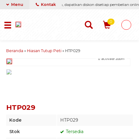
i berikan yang terbaik & termurah, dapatkan diskon disetiap pembelian online
Menu
Kontak
0
Beranda
»
Hiasan Tutup Peti
»
HTP029
activate zoom
HTP029
Kode
HTP029
Stok
Tersedia