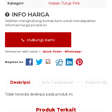
Kategori
Hiasan Tutup Peti
INFO HARGA
Silahkan menghubungi kontak kami untuk mendapatkan
informasi harga produk ini.
Hubungi Kami
Pemesanan lebih cepat!
Quick Order - Whatsapp -
Bagikan ke
Deskripsi
Info Tambahan
Diskusi (0)
Tidak tersedia deskripsi pada produk ini.
Produk Terkait
Quick Order -
Quick Order -
Quick Order -