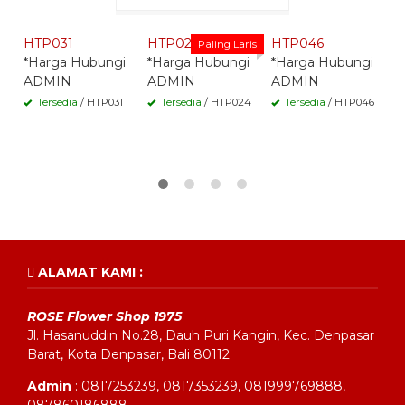
Whatsapp -
Whatsapp -
Whatsapp -
HTP031
HTP024
HTP046
H
Paling Laris
*Harga Hubungi
*Harga Hubungi
*Harga Hubungi
*
ADMIN
ADMIN
ADMIN
A
Tersedia
/ HTP031
Tersedia
/ HTP024
Tersedia
/ HTP046
ALAMAT KAMI :
ROSE Flower Shop 1975
Jl. Hasanuddin No.28, Dauh Puri Kangin, Kec. Denpasar
Barat, Kota Denpasar, Bali 80112
Admin
: 0817253239, 0817353239, 081999769888,