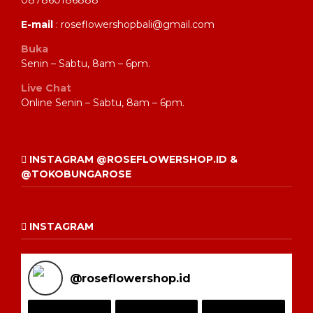
087860186888
E-mail
: roseflowershopbali@gmail.com
Buka
Senin – Sabtu, 8am – 6pm.
Live Chat
Online Senin – Sabtu, 8am – 6pm.
INSTAGRAM @ROSEFLOWERSHOP.ID &
@TOKOBUNGAROSE
INSTAGRAM
@
roseflowershop.id