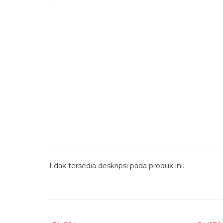
Tidak tersedia deskripsi pada produk ini.
Quick Order - Whatsapp -
Quic