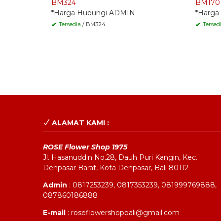
BM324
BM170
*Harga Hubungi ADMIN
*Harga
Tersedia
/ BM324
Tersed
ALAMAT KAMI :
ROSE Flower Shop 1975
Jl. Hasanuddin No.28, Dauh Puri Kangin, Kec.
Denpasar Barat, Kota Denpasar, Bali 80112
Admin
: 0817253239, 0817353239, 081999769888,
087860186888
E-mail
: roseflowershopbali@gmail.com