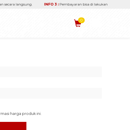
ecara langsung.
INFO 3 :
Pembayaran bisa di lakukan via transfer re
0
asi harga produk ini.