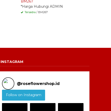
BM267
BM264
*Harga Hubungi ADMIN
*Harga H
Tersedia
/ BM267
Tersedia
/
INSTAGRAM
@
roseflowershop.id
Follow on Instagram