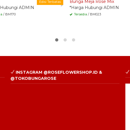
Bunga Meja Rose Mix
Edisi Terbatas
 Hubungi ADMIN
*Harga Hubungi ADMIN
ia
/ BM170
Tersedia
/ BM023
INSTAGRAM @ROSEFLOWERSHOP.ID &
@TOKOBUNGAROSE