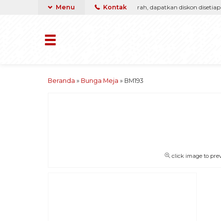
rga, kami pasti berikan yang terbaik & termurah, dapatkan diskon disetiap pe
Menu
Kontak
Beranda
»
Bunga Meja
»
BM193
click image to pre