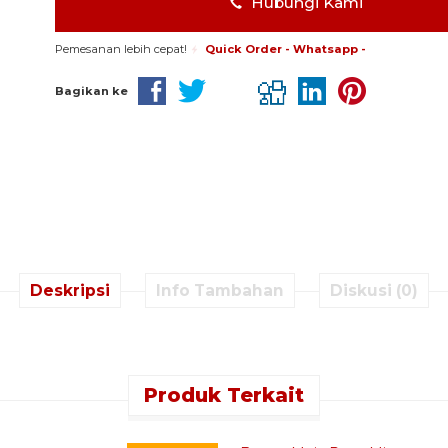
Hubungi Kami
Pemesanan lebih cepat!
Quick Order - Whatsapp -
Bagikan ke
Deskripsi
Info Tambahan
Diskusi (0)
Produk Terkait
k Order - Whatsapp -
Quick Order - Whatsapp -