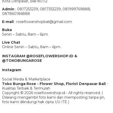
Kota Denpasar, Bali 80112
Admin
: 0817253239, 0817353239, 081999769888,
087860186888
E-mail
: roseflowershopbali@gmail.com
Buka
Senin – Sabtu, 8am – 6pm.
Live Chat
Online Senin – Sabtu, 8am – 6pm.
INSTAGRAM @ROSEFLOWERSHOP.ID &
@TOKOBUNGAROSE
Instagram
Social Media & Marketplace
Toko Bunga Rose - Flower Shop, Florist Denpasar Bali
-
Kualitas Terbaik & Termurah
Copyright © 2026 roseflowershop.id - All rights reserved. (
Dilarang mengambil foto kami dan memposting tanpa ijin,
foto kami dilindungi hak cipta UU ITE )