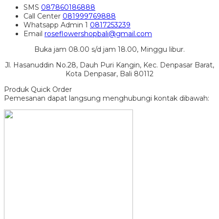
SMS
087860186888
Call Center
081999769888
Whatsapp
Admin 1
0817253239
Email
roseflowershopbali@gmail.com
Buka jam 08.00 s/d jam 18.00, Minggu libur.
Jl. Hasanuddin No.28, Dauh Puri Kangin, Kec. Denpasar Barat,
Kota Denpasar, Bali 80112
Produk Quick Order
Pemesanan dapat langsung menghubungi kontak dibawah: