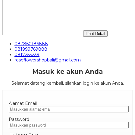
Lihat Detail
087860186888
081999769888
0817253239
roseflowershopbali@gmail.com
Masuk ke akun Anda
Selamat datang kembali, silahkan login ke akun Anda.
Alamat Email
Password