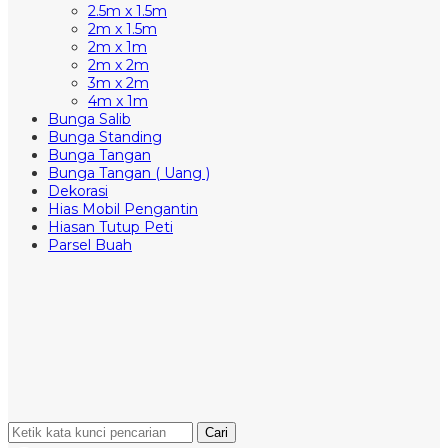
2.5m x 1.5m
2m x 1.5m
2m x 1m
2m x 2m
3m x 2m
4m x 1m
Bunga Salib
Bunga Standing
Bunga Tangan
Bunga Tangan ( Uang )
Dekorasi
Hias Mobil Pengantin
Hiasan Tutup Peti
Parsel Buah
Cari