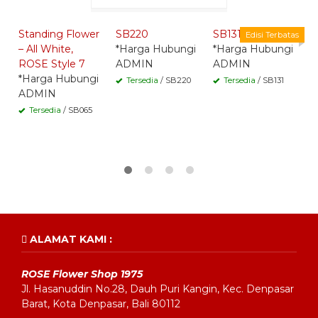
Whatsapp -
Whatsapp -
Whatsapp -
Standing Flower
SB220
SB131
S
Edisi Terbatas
– All White,
*Harga Hubungi
*Harga Hubungi
D
ROSE Style 7
ADMIN
ADMIN
K
*Harga Hubungi
*
Tersedia
/ SB220
Tersedia
/ SB131
ADMIN
A
Tersedia
/ SB065
ALAMAT KAMI :
ROSE Flower Shop 1975
Jl. Hasanuddin No.28, Dauh Puri Kangin, Kec. Denpasar
Barat, Kota Denpasar, Bali 80112