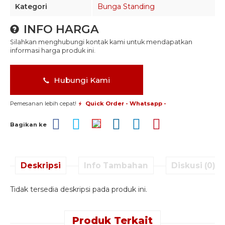
Kategori
Bunga Standing
INFO HARGA
Silahkan menghubungi kontak kami untuk mendapatkan
informasi harga produk ini.
Hubungi Kami
Pemesanan lebih cepat!
Quick Order - Whatsapp -
Bagikan ke
Deskripsi
Info Tambahan
Diskusi (0)
Tidak tersedia deskripsi pada produk ini.
Produk Terkait
Quick Order -
Quick Order -
Quick Order -