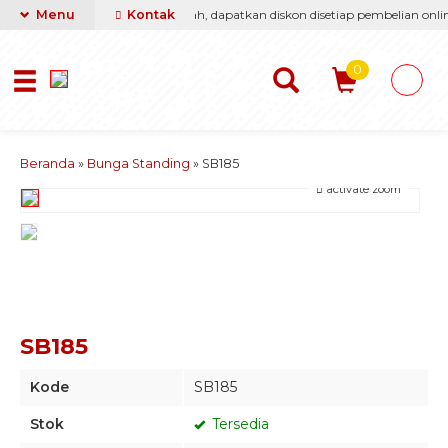
i berikan yang terbaik & termurah, dapatkan diskon disetiap pembelian online
Menu
Kontak
0
Beranda
»
Bunga Standing
»
SB185
activate zoom
SB185
Kode
SB185
Stok
Tersedia