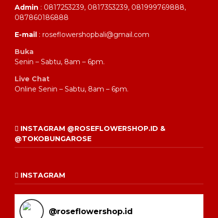
Admin
: 0817253239, 0817353239, 081999769888,
087860186888
E-mail
: roseflowershopbali@gmail.com
Buka
Senin – Sabtu, 8am – 6pm.
Live Chat
Online Senin – Sabtu, 8am – 6pm.
INSTAGRAM @ROSEFLOWERSHOP.ID &
@TOKOBUNGAROSE
INSTAGRAM
@
roseflowershop.id