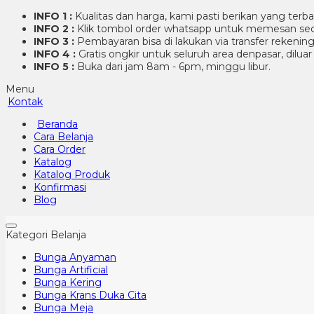
INFO 1 :
Kualitas dan harga, kami pasti berikan yang terb
INFO 2 :
Klik tombol order whatsapp untuk memesan sec
INFO 3 :
Pembayaran bisa di lakukan via transfer rekenin
INFO 4 :
Gratis ongkir untuk seluruh area denpasar, dilua
INFO 5 :
Buka dari jam 8am - 6pm, minggu libur.
Menu
Kontak
Beranda
Cara Belanja
Cara Order
Katalog
Katalog Produk
Konfirmasi
Blog
Kategori Belanja
Bunga Anyaman
Bunga Artificial
Bunga Kering
Bunga Krans Duka Cita
Bunga Meja