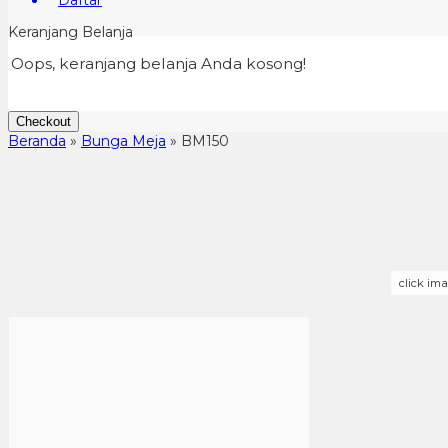
Daftar
Keranjang Belanja
Oops, keranjang belanja Anda kosong!
Checkout
Beranda
»
Bunga Meja
»
BM150
click im