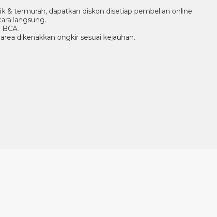
aik & termurah, dapatkan diskon disetiap pembelian online.
ara langsung.
g BCA.
r area dikenakkan ongkir sesuai kejauhan.